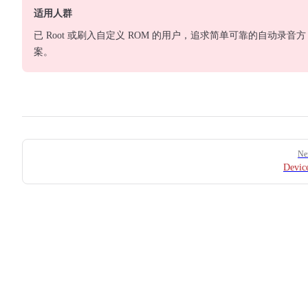
适用人群
已 Root 或刷入自定义 ROM 的用户，追求简单可靠的自动录音方
案。
Pager
Ne
Devic